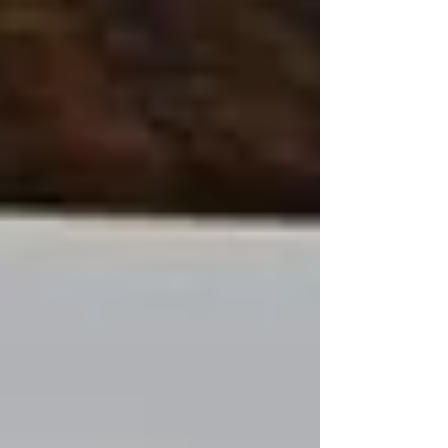
表の小山田大和さん 東日本大震災と原発事
故がきっかけとなり 環境や農業から持続可
能な社会を目指し起業 地域自立を目指し、
社会課題を解決し未来に希望を掲げる！ 現
在7機のソーラーシェアリングや 農家カフェ
SHESTA など運営されています 環境や農業
などへの対策が低い我が国 食料自給率の低
下 防災機能の低下 不法投棄の発生など問題
の多い耕作放棄地やクマと人との衝突から社
会問題ともなる森林保護 駆除だけではなく
人間とクマの距離を適度に保ち、共生してい
くことも必要 環境や農業対策が低い我が国
日本はまた「化石賞」を受賞 欧州や新興・
途上国、市民社会が 「真実のCOP」を実現
するため懸命に交渉する中 「日本は破壊へ
の資金提供、正義の妨害、偽りの希望を
COP30で売り込んだ」というのが受賞理由
持続可能な社会に向けて日本が取り組むべき
課題は多く 個人