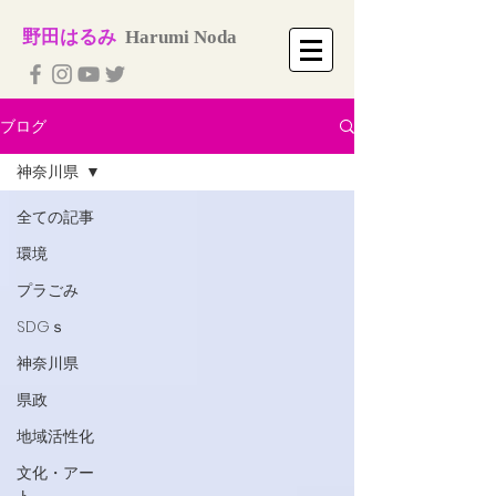
​野田はるみ
​
Harumi No​da
ブログ
神奈川県
全ての記事
環境
プラごみ
SDGｓ
神奈川県
県政
地域活性化
文化・アー