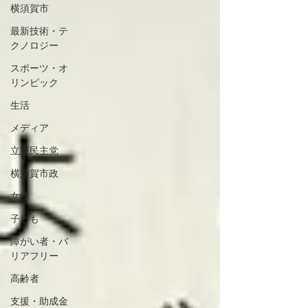
横須賀市
最新技術・テ
クノロジー
スポーツ・オ
リンピック
生活
メディア
立憲民主党
横須賀市政
女性
子ども
障がい者・バ
リアフリー
高齢者
支援・助成金