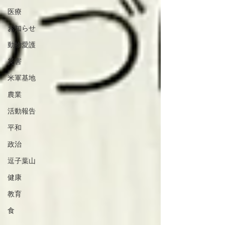
医療
お知らせ
動物愛護
災害
米軍基地
農業
活動報告
平和
政治
逗子葉山
健康
教育
食