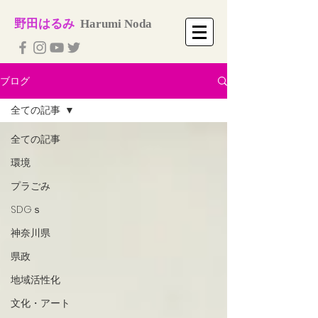
​野田はるみ
​
Harumi No​da
ブログ
全ての記事
全ての記事
環境
プラごみ
SDGｓ
神奈川県
県政
地域活性化
文化・アート