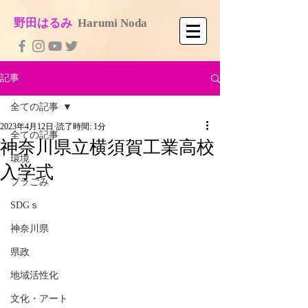
​野田はるみ
​
Harumi No​da
記事
全ての記事
2023年4月12日
読了時間: 1分
全ての記事
神奈川県立横須賀工業高校
環境
入学式
プラごみ
SDGｓ
神奈川県
県政
地域活性化
文化・アート