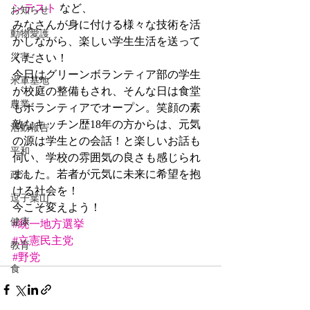
ンテスト
 など、
お知らせ
みなさんが身に付ける様々な技術を活
動物愛護
かしながら、楽しい学生生活を送って
災害
ください！
今日はグリーンボランティア部の学生
米軍基地
が校庭の整備もされ、そんな日は食堂
農業
もボランティアでオープン。笑顔の素
敵なキッチン歴18年の方からは、元気
活動報告
の源は学生との会話！と楽しいお話も
平和
伺い、学校の雰囲気の良さも感じられ
ました。若者が元気に未来に希望を抱
政治
ける社会を！
逗子葉山
今こそ変えよう！
健康
#統一地方選挙
#立憲民主党
教育
#野党
食