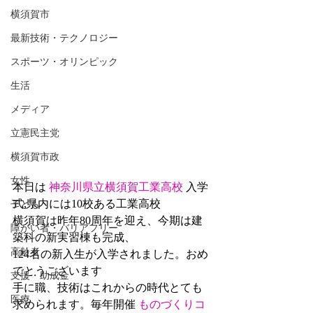
横須賀市
最新技術・テクノロジー
スポーツ・オリンピック
生活
メディア
立憲民主党
横須賀市政
女性
本日は 
神奈川県立横須賀工業高校
 入学
式,県内には10校ある工業高校
子ども
横須賀は昨年80周年を迎え、今期は建
障がい者・バリアフリー
築科の新実習棟も完成、
高齢者
124名の新入生が入学されました。おめ
でとうございます
支援・助成金
手に職、技術はこれからの時代とても
医療
求められます。毎年開催 
ものづくりコ