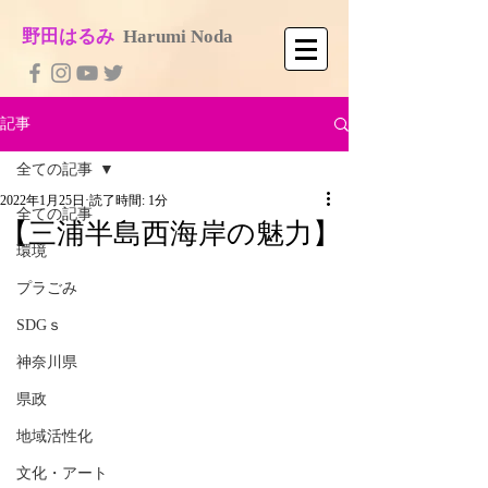
​野田はるみ
​
Harumi No​da
記事
全ての記事
2022年1月25日
読了時間: 1分
全ての記事
【三浦半島西海岸の魅力】
環境
プラごみ
SDGｓ
神奈川県
県政
地域活性化
文化・アート