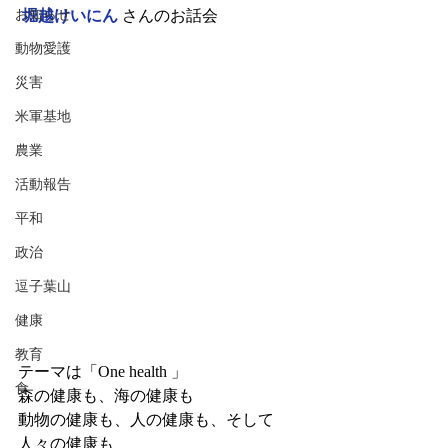
お知らせ
堀越けいにん
 さんのお話会
動物愛護
災害
米軍基地
農業
活動報告
平和
政治
逗子葉山
健康
教育
テーマは「One health 」
食
森の健康も、海の健康も
動物の健康も、人の健康も、そして
人々の健康も