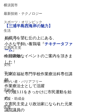
横須賀市
最新技術・テクノロジー
スポーツ・オリンピック
【
三浦半島西海岸の魅力
】
生活
相模湾を望む丘の上にある、
メディア
小さな平飼い養鶏場『
チキチータファ
立憲民主党
ーム
』
今回素敵なイベントのご案内を頂きま
横須賀市政
した！
女性
子ども
元東京福祉専門学校作業療法科専任講
師、
障がい者・バリアフリー
作業療法士として活躍
高齢者
その後3.11をきっかけに市民運動を始
め、
支援・助成金
立憲民主党より政治家になられた元衆
医療
議院議員の