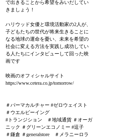
で出きることから希望をみいだしてい
きましょう！
ハリウッド⼥優と環境活動家の2人が、
子どもたちの世代が将来生きることに
なる地球の運命を憂い、未来を希望の
社会に変える⽅法を実践し成功してい
る⼈たちにインタビューして回った映
画です
映画のオフィシャルサイト 
https://www.cetera.co.jp/tomorrow/
＃パーマカルチャー
#ゼロウェイスト
＃ウエルビーイング
#トランジション
＃地域通貨
＃オーガ
ニック
＃グリーンエコノミー
#逗子
＃鎌倉
＃generalstore
＃メラニーロラ