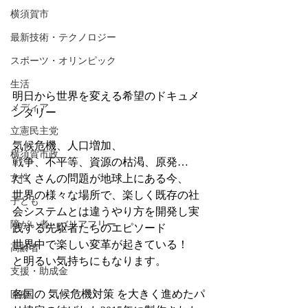
横須賀市
最新技術・テクノロジー
スポーツ・オリンピック
生活
明日から世界を変える希望のドキュメ
メディア
ンタリー
立憲民主党
気候危機、人口増加、
横須賀市政
戦争、不平等、資源の枯渇、原発…
女性
たくさんの問題が地球上にある今、
世界の様々な場所で、楽しく既存の社
子ども
会システムとは違うやり方を開発し実
障がい者・バリアフリー
践する先駆者たちのエピソード
世界中で楽しい変革が起きている！
高齢者
と明るい気持ちにもなります。
支援・助成金
各国の 
気候危機対策
 を大きく進めたパ
医療