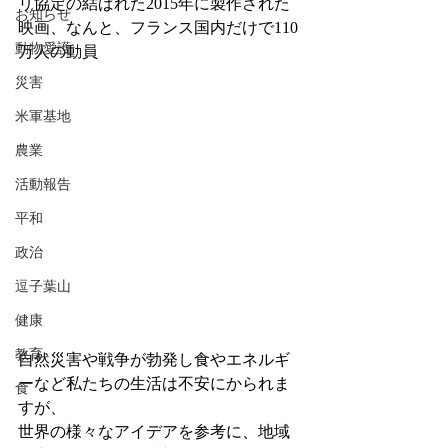
リ協定の結ばれた2015年に製作された
お知らせ
映画、なんと、フランス国内だけで110
動物愛護
万人の動員
災害
米軍基地
農業
活動報告
平和
政治
逗子葉山
健康
教育
自然災害や戦争が勃発し食やエネルギ
ーなど私たちの生活は不安にかられま
食
すが、
世界の様々なアイデアを参考に、地域