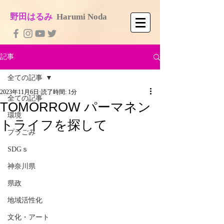
​野田はるみ
​
Harumi No​da
記事
全ての記事
2023年11月6日
読了時間: 1分
全ての記事
TOMORROW パーマネン
環境
トライフを探して
プラごみ
SDGｓ
神奈川県
県政
地域活性化
文化・アート