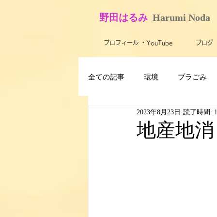
​野田はるみ
​
Harumi No​da
プロフィール ・YouTube
ブログ
全ての記事
環境
プラごみ
2023年8月23日
読了時間: 
最新技術・テクノロジー
ス
地産地消
子ども
障がい者・バリアフ
米軍基地
農業
活動報