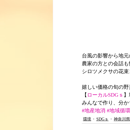
台風の影響から地元
農家の方との会話も
シロツメクサの花束1
嬉しい価格の旬の野
【
ローカルSDGｓ
】
みんなで作り、分か
#地産地消
#地域循
環境
SDGｓ
神奈川県