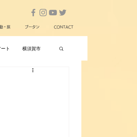
動・旅
ブータン
CONTACT
アート
横須賀市
横須賀市政
女性
動物愛護
災害