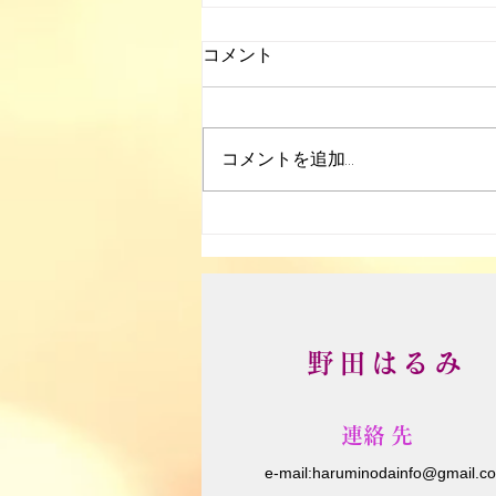
コメント
大楠野草部
コメントを追加…
野田はるみ
​連絡先
e-m
ail:
haruminodainfo@gmail.c