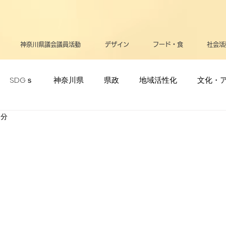
神奈川県議会議員活動
デザイン
フード・食
社会活
SDGｓ
神奈川県
県政
地域活性化
文化・
1分
ポーツ・オリンピック
生活
メディア
立憲民主党
リー
高齢者
支援・助成金
医療
お知らせ
告
平和
政治
逗子葉山
健康