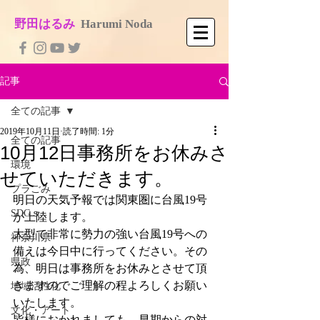
​野田はるみ
​
Harumi No​da
記事
全ての記事
2019年10月11日
読了時間: 1分
全ての記事
10月12日事務所をお休みさ
環境
せていただきます。
プラごみ
明日の天気予報では関東圏に台風19号
SDGｓ
が上陸します。
大型で非常に勢力の強い台風19号への
神奈川県
備えは今日中に行ってください。その
県政
為、明日は事務所をお休みとさせて頂
きますのでご理解の程よろしくお願い
地域活性化
いたします。
文化・アート
皆様におかれましても、早期からの対