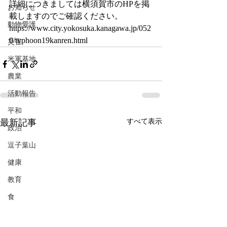
詳細につきましては横須賀市のHPを掲
お知らせ
載しますのでご確認ください。
動物愛護
https://www.city.yokosuka.kanagawa.jp/052
0/typhoon19kanren.html
災害
米軍基地
農業
活動報告
平和
最新記事
すべて表示
政治
逗子葉山
健康
教育
食