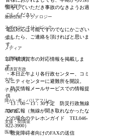
横須賀市
策をしていただき事故のなきようお過
ごしください。
最新技術・テクノロジー
スポーツ・オリンピック
電話対応は可能ですのでなにかござい
ましたら、ご連絡を頂ければと思いま
生活
す。
メディア
立憲民主党
以下横須賀市の対応情報を掲載しま
す。
横須賀市政
・本日正午より各行政センター、コミ
女性
ュニティセンターに避難所を開設。
・防災情報メールサービスでの情報提
子ども
供
障がい者・バリアフリー
・13：00～13：30予定　防災行政無線
での広報（無線が聞き取れなかったな
高齢者
どの場合のテレホンガイド　TEL046-
支援・助成金
822-3900）
医療
・聴覚障碍者向けのFAXの送信