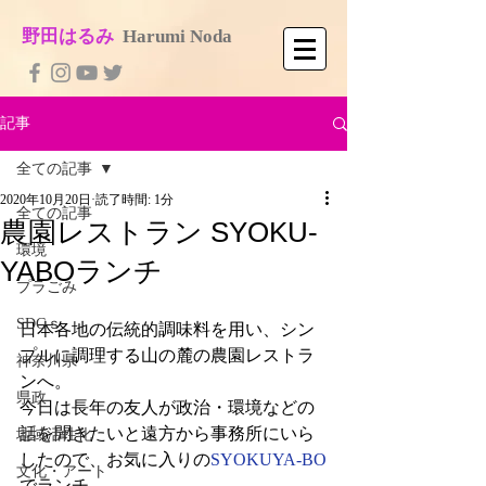
​野田はるみ
​
Harumi No​da
記事
全ての記事
2020年10月20日
読了時間: 1分
全ての記事
農園レストラン SYOKU-
環境
YABOランチ
プラごみ
SDGｓ
日本各地の伝統的調味料を用い、シン
プルに調理する山の麓の農園レストラ
神奈川県
ンへ。
県政
今日は長年の友人が政治・環境などの
話を聞きたいと遠方から事務所にいら
地域活性化
したので、お気に入りの
SYOKUYA-BO
文化・アート
でランチ。