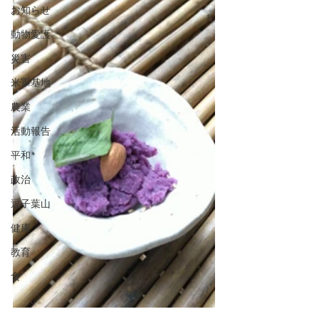
お知らせ
動物愛護
災害
米軍基地
農業
活動報告
平和
政治
逗子葉山
健康
教育
食