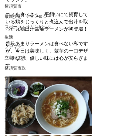
横須賀市
コメを食べさせ、平飼いにて飼育して
最新技術・テクノロジー
いる鶏をじっくりと煮込んで出汁を取
スポーツ・オリンピック
った丸鶏出汁醤油ラーメンが初登場！
生活
普段あまりラーメンは食べない私です
メディア
が、今日は美味しく、紫芋の一口デザ
立憲民主党
ートなど、優しい味には心が安らぎま
す。
横須賀市政
女性
子ども
障がい者・バリアフリー
高齢者
支援・助成金
医療