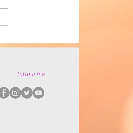
農業の推進
​follow me