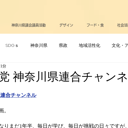
神奈川県議会議員活動
デザイン
フード・食
社会活
SDGｓ
神奈川県
県政
地域活性化
文化・
 1分
ポーツ・オリンピック
生活
メディア
立憲民主党
党 神奈川県連合チャン
リー
高齢者
支援・助成金
医療
お知らせ
県連合チャンネル
画。
告
平和
政治
逗子葉山
健康
なりまだ1年半、毎日が学び、毎日が挑戦の日々ですが