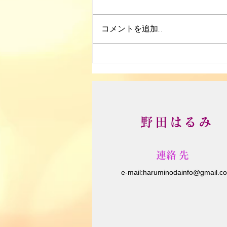
コメントを追加…
ソーラーシェアリング
野田はるみ
​連絡先
e-m
ail:
haruminodainfo@gmail.c