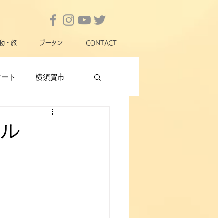
動・旅
ブータン
CONTACT
アート
横須賀市
横須賀市政
女性
ネル
動物愛護
災害
、