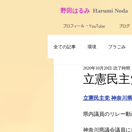
​野田はるみ
​
Harumi No​da
プロフィール ・YouTube
ブログ
全ての記事
環境
プラごみ
2020年10月20日
読了時間:
最新技術・テクノロジー
ス
立憲民主
子ども
障がい者・バリアフ
立憲民主党 神奈川
県内議員のリレー動
米軍基地
農業
活動報
神奈川県議会議員に