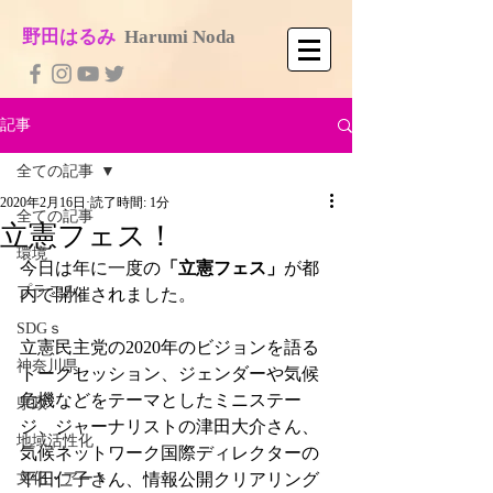
​野田はるみ
​
Harumi No​da
記事
全ての記事
2020年2月16日
読了時間: 1分
全ての記事
立憲フェス！
環境
今日は年に一度の
「立憲フェス」
が都
プラごみ
内で開催されました。
SDGｓ
立憲民主党の2020年のビジョンを語る
神奈川県
トークセッション、ジェンダーや気候
危機などをテーマとしたミニステー
県政
ジ、ジャーナリストの津田大介さん、
地域活性化
気候ネットワーク国際ディレクターの
文化・アート
平田仁子さん、情報公開クリアリング