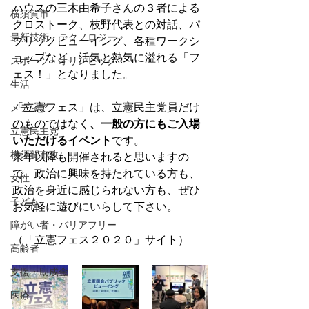
ハウスの三木由希子さんの３者による
横須賀市
クロストーク、枝野代表との対話、パ
最新技術・テクノロジー
ブリックビューイング、各種ワークシ
ョップなど、活気と熱気に溢れる「フ
スポーツ・オリンピック
ェス！」となりました。
生活
「立憲フェス」は、立憲民主党員だけ
メディア
のものではなく
、一般の方にもご入場
立憲民主党
いただけるイベント
です。
横須賀市政
来年以降も開催されると思いますの
で、政治に興味を持たれている方も、
女性
政治を身近に感じられない方も、ぜひ
子ども
お気軽に遊びにいらして下さい。
障がい者・バリアフリー
（「立憲フェス２０２０」サイト）
高齢者
支援・助成金
医療