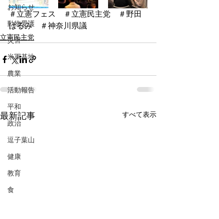
お知らせ
＃立憲フェス　＃立憲民主党　＃野田
動物愛護
はるみ　＃神奈川県議
立憲民主党
災害
米軍基地
農業
活動報告
平和
最新記事
すべて表示
政治
逗子葉山
健康
教育
食