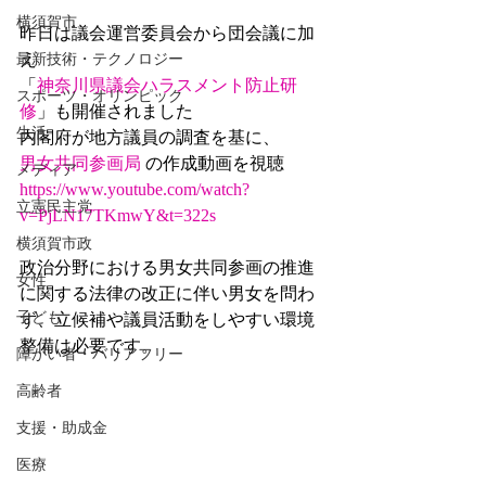
横須賀市
昨日は議会運営委員会から団会議に加
え
最新技術・テクノロジー
「
神奈川県議会ハラスメント防止研
スポーツ・オリンピック
修
」も開催されました
生活
内閣府が地方議員の調査を基に、
男女共同参画局
 の作成動画を視聴
メディア
https://www.youtube.com/watch?
立憲民主党
v=PjLN17TKmwY&t=322s
横須賀市政
政治分野における男女共同参画の推進
女性
に関する法律の改正に伴い男女を問わ
子ども
ず、立候補や議員活動をしやすい環境
整備は必要です。
障がい者・バリアフリー
高齢者
支援・助成金
医療