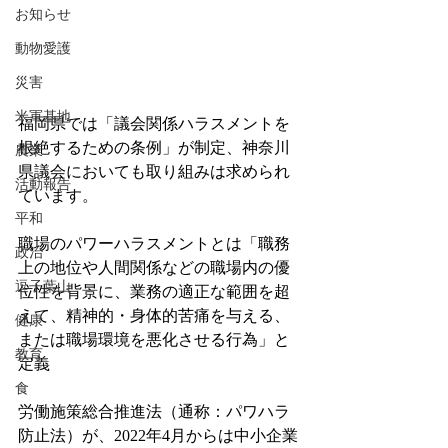
お知らせ
動物愛護
災害
米軍基地
福岡県では「議会関係ハラスメントを
根絶するための条例」が制定、神奈川
農業
県議会においても取り組みは求められ
活動報告
ています。
平和
職場のパワーハラスメントとは「職務
政治
上の地位や人間関係などの職場内の優
逗子葉山
位性を背景に、業務の適正な範囲を超
えて、精神的・身体的苦痛を与える、
健康
または職場環境を悪化させる行為」と
教育
定義
食
労働施策総合推進法（通称：パワハラ
防止法）が、2022年4月からは中小企業