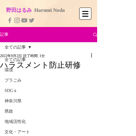
​野田はるみ
​
Harumi No​da
記事
全ての記事
2022年9月2日
読了時間: 1分
全ての記事
ハラスメント防止研修
環境
プラごみ
SDGｓ
神奈川県
県政
地域活性化
文化・アート