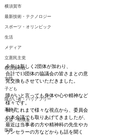
横須賀市
最新技術・テクノロジー
スポーツ・オリンピック
生活
メディア
立憲民主党
今年は新しく2団体が加わり、
横須賀市政
合計で13団体の協議会の皆さまとの意
女性
見交換もさせていただきました。
子ども
障がいと言っても身体や心や精神など
障がい者・バリアフリー
様々です。
高齢者
私もこれまで様々な視点から、委員会
や本会議でも取りあげてきましたが、
支援・助成金
最近は当事者の方や精神科の先生やカ
医療
ウンセラーの方などからも話を聞く