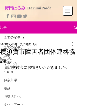
​野田はるみ
​
Harumi No​da
記事
全ての記事
2023年2月28日
読了時間: 1分
全ての記事
横須賀市障害者団体連絡協
環境
議会
プラごみ
賀詞交歓会にお招きいただきました。
SDGｓ
神奈川県
県政
地域活性化
文化・アート