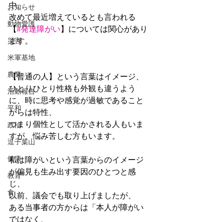
中、
お知らせ
改めて最近増えているとも言われる
動物愛護
【
#発達障がい
】については関心があり
ます。
災害
米軍基地
農業
【普通の人】という言葉はイメージ、
ひとりひとり性格も外観も違うよう
活動報告
に、時に思考や感覚が過敏であること
平和
からは特性、
つまり個性として活かされる人もいま
政治
すが、悩み苦しむ方もいます。
逗子葉山
健康
私は障がいという言葉からのイメージ
が偏見も生み出す要因のひとつと感
教育
じ、
食
以前、議会でも取り上げましたが、
ある当事者の方からは「本人が障がい
ではなく、