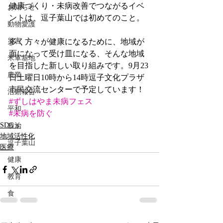
健康づくり・未病改善でつながるイベ
お知らせ
ントは、逗子葉山では初めてのこと。
動物愛護
災害
多く方々が健康になるために、地域が
面になって受け皿になる、そんな地域
米軍基地
を目指した新しい取り組みです。9月23
農業
日土曜日10時から14時逗子文化プラザ
市民交流センターで予定しています！
活動報告
#ずしはやま未病フェス
平和
#未病を防ぐ
SDGｓ
政治
地域活性化
逗子葉山
医療
健康
教育
食