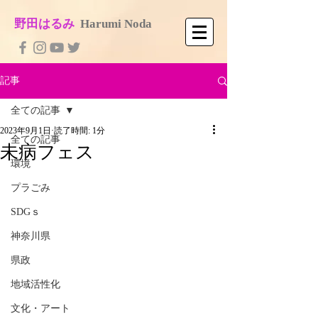
​野田はるみ
​
Harumi No​da
記事
全ての記事
2023年9月1日
読了時間: 1分
全ての記事
未病フェス
環境
プラごみ
SDGｓ
神奈川県
県政
地域活性化
文化・アート