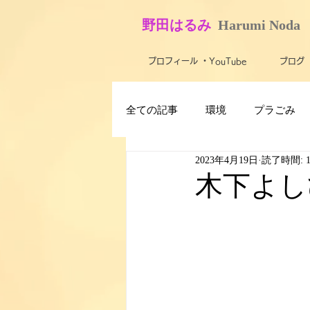
​野田はるみ
​
Harumi No​da
プロフィール ・YouTube
ブログ
全ての記事
環境
プラごみ
2023年4月19日
読了時間: 
最新技術・テクノロジー
ス
木下よし
子ども
障がい者・バリアフ
米軍基地
農業
活動報