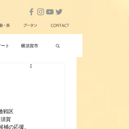
動・旅
ブータン
CONTACT
アート
横須賀市
横須賀市政
女性
動物愛護
災害
激戦区
横須賀
 候補の応援。