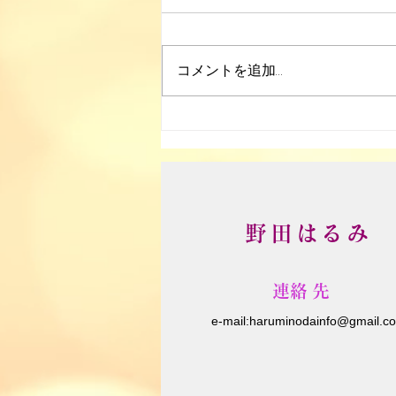
大楠野草部
コメントを追加…
野田はるみ
​連絡先
e-m
ail:
haruminodainfo@gmail.c