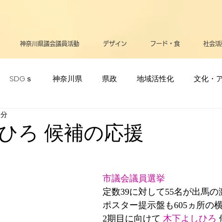
神奈川県議会議員活動
デザイン
フード・食
社会活
SDGｓ
神奈川県
県政
地域活性化
文化・
1分
ポーツ・オリンピック
生活
メディア
立憲民主党
ひろ 候補の応援
リー
高齢者
支援・助成金
医療
お知らせ
市議会議員選挙
定数39に対して55名が出馬の
告
平和
政治
逗子葉山
健康
ポスター提示盤も605ヵ所の
2期目に向けて 
木下よしひろ