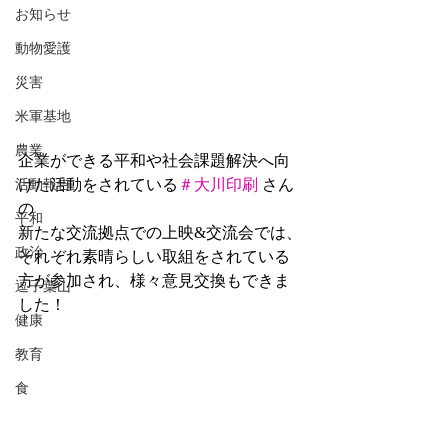
お知らせ
動物愛護
災害
米軍基地
農業
企業ができる平和や社会課題解決へ向
けた活動をされている
＃大川印刷
 さん
活動報告
の
平和
新たな交流拠点での上映&交流会では、
政治
それぞれ素晴らしい取組をされている
方が参加され、様々意見交換もできま
逗子葉山
した！
健康
教育
食