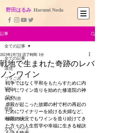
​野田はるみ
​
Harumi No​da
記事
全ての記事
2023年2月7日
読了時間: 1分
全ての記事
戦地で生まれた奇跡のレバ
環境
ノンワイン
プラごみ
戦争ではなく平和をもたらすために内
SDGｓ
戦中にワイン造りを始めた修道院の神
父や、
神奈川県
虐殺が起こった故郷の村で村の再起の
県政
ためにワイナリーを続ける夫婦など、
極限の状況でもワインを造り続けてき
地域活性化
た方々の人生哲学や幸福に生きる秘訣
文化・アート
を語る映画