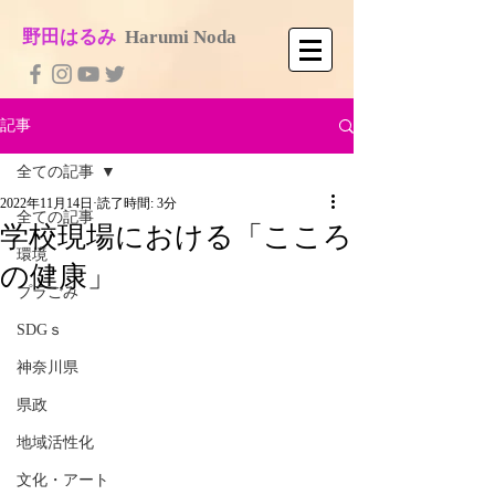
​野田はるみ
​
Harumi No​da
記事
全ての記事
2022年11月14日
読了時間: 3分
全ての記事
学校現場における「こころ
環境
の健康」
プラごみ
SDGｓ
神奈川県
県政
地域活性化
文化・アート