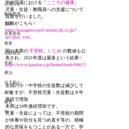
学校現場における「
こころの健康
」　
お知らせ
児童・生徒・教職員への支援について
動物愛護
質疑を行いました。　
録画がこちら☟
災害
https://kanagawa-pref.stream.jfit.co.jp/?
米軍基地
tpl=play_vod...
農業
国や本県の 
不登校
、
いじめ
 の数値も公
活動報告
表され、2021年度は最多という結果☟
平和
https://www.kanaloco.jp/limited/node/94615
4
政治
逗子葉山
全国の小・中学校の生徒数は減少して
いますが、不登校児童・生徒数は９年
健康
連続で増加
教育
本県は10年連続増加です。
食
児童・生徒によっては、不登校の期間
が休養や自分を見つめ直す等の、積極
的な意味をもつことがある一方で、学