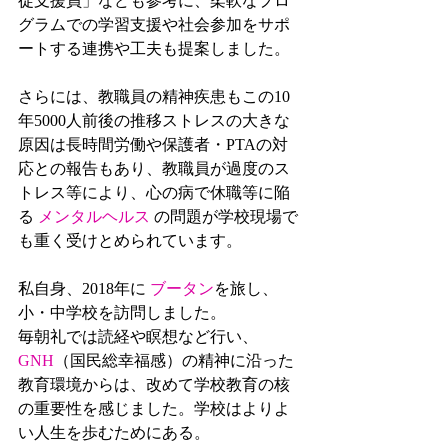
徒支援員」なども参考に、柔軟なプロ
グラムでの学習支援や社会参加をサポ
ートする連携や工夫も提案しました。
さらには、教職員の精神疾患もこの10
年5000人前後の推移ストレスの大きな
原因は長時間労働や保護者・PTAの対
応との報告もあり、教職員が過度のス
トレス等により、心の病で休職等に陥
る 
メンタルヘルス
 の問題が学校現場で
も重く受けとめられています。
私自身、2018年に 
ブータン
を旅し、
小・中学校を訪問しました。
毎朝礼では読経や瞑想など行い、
GNH
（国民総幸福感）の精神に沿った
教育環境からは、改めて学校教育の核
の重要性を感じました。学校はよりよ
い人生を歩むためにある。