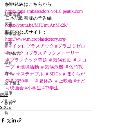
お申込みはこちらから
お知らせ
https://mps-ambassadors-vol18.peatix.com
動物愛護
日本語吹替版の予告編：　
災害
https://youtu.be/MJUmuAnMk2k/
映画の公式サイト：　　　
米軍基地
http://www.microplasticstory.org/
農業
#マイクロプラスチック
#プラゴミゼロ
＃マイクロプラスチックストーリー
活動報告
＃プラスチック問題
＃気候変動
＃スコ
平和
ープ
＃環境活動
＃気候危機
＃佐竹敦
政治
子
＃サステナブル
＃SDGs
＃ぼくらが
作る2050年
＃夏休み
＃上映会
#子ど
逗子葉山
も映画会
#小学生
#中学生
健康
環境
プラごみ
教育
SDGｓ
食