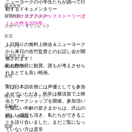
ニューヨークの小学生たちが調べて行
横須賀市
動するドキュメンタリー
「
マイクロプラスチックストーリーぼ
最新技術・テクノロジー
くらが作る2050年
」
スポーツ・オリンピック
生活
１日限りの無料上映会＆ニューヨーク
メディア
から来日の佐竹監督とのお話し会が開
立憲民主党
催されます！
私も数年前に観賞。誰もが考えさせら
横須賀市政
れるとても良い映画。
女性
子ども
実は日本語吹替には声優としても参加
させていただき、昨年は横須賀で上映
障がい者・バリアフリー
会とワークショップを開催。参加頂い
高齢者
た幅広い年齢の皆さまからは、沢山の
嬉しい感想も頂き、私たちができるこ
支援・助成金
とを語り合いました。まだご覧になっ
医療
ていない方は是非