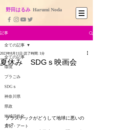
​野田はるみ
​
Harumi No​da
記事
全ての記事
2023年8月11日
読了時間: 1分
全ての記事
夏休み SDGｓ映画会
環境
プラごみ
SDGｓ
神奈川県
県政
地域活性化
プラスチックがどうして地球に悪いの
か？
文化・アート