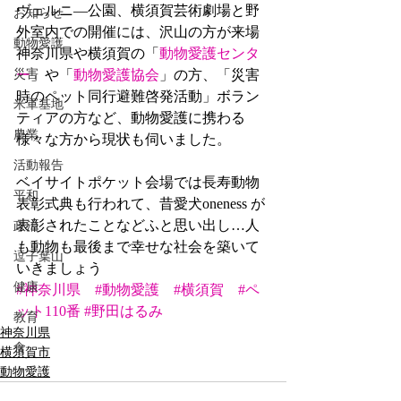
ヴェルニ―公園、横須賀芸術劇場と野
お知らせ
外室内での開催には、沢山の方が来場
動物愛護
神奈川県や横須賀の「
動物愛護センタ
災害
ー
」や「
動物愛護協会
」の方、「災害
時のペット同行避難啓発活動」ボラン
米軍基地
ティアの方など、動物愛護に携わる
農業
様々な方から現状も伺いました。
活動報告
ベイサイトポケット会場では長寿動物
平和
表彰式典も行われて、昔愛犬oneness が
表彰されたことなどふと思い出し…人
政治
も動物も最後まで幸せな社会を築いて
逗子葉山
いきましょう
健康
#神奈川県
#動物愛護
#横須賀
#ペ
ット110番
#野田はるみ
教育
神奈川県
食
横須賀市
動物愛護