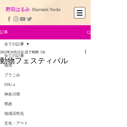
​野田はるみ
​
Harumi No​da
記事
全ての記事
2022年10月31日
読了時間: 1分
全ての記事
動物フェスティバル
環境
プラごみ
SDGｓ
神奈川県
県政
地域活性化
文化・アート