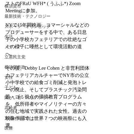
ストのFRaU WFH* ( うふふ*) Zoom 
横須賀市
Meetingに参加。
最新技術・テクノロジー
NYで15年間映画、コマーシャルなどの
スポーツ・オリンピック
プロデューサーをする中で、ある日息
生活
子の小学校カフェテリアでの壮絶なゴ
ミの様子に唖然として環境活動の道
メディア
へ。
立憲民主党
横須賀市政
その後、Debby Lee Cohen と非営利団体
カフェテリアカルチャーでNY市の公立
女性
小中学校での給食ゴミ削減と発泡トレ
子ども
ーの廃止、そしてプラスチック汚染問
題・ゴミ視点の環境教育プログラム
障がい者・バリアフリー
を、低所得者やマイノリティーの方々
高齢者
の住む地域で実践された女性。過去の
支援・助成金
映像作品では世界７つの映画祭にも入
選。
医療