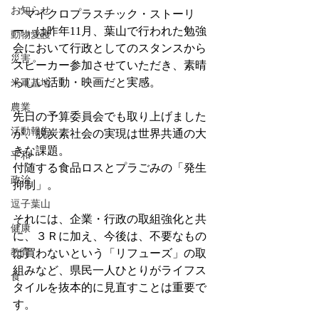
お知らせ
「マイクロプラスチック・ストーリ
ー」は昨年11月、葉山で行われた勉強
動物愛護
会において行政としてのスタンスから
災害
スピーカー参加させていただき、素晴
らしい活動・映画だと実感。
米軍基地
農業
先日の予算委員会でも取り上げました
活動報告
が、脱炭素社会の実現は世界共通の大
きな課題。
平和
付随する食品ロスとプラごみの「発生
政治
抑制」。
逗子葉山
それには、企業・行政の取組強化と共
健康
に、３Ｒに加え、今後は、不要なもの
教育
は買わないという「リフューズ」の取
組みなど、県民一人ひとりがライフス
食
タイルを抜本的に見直すことは重要で
す。