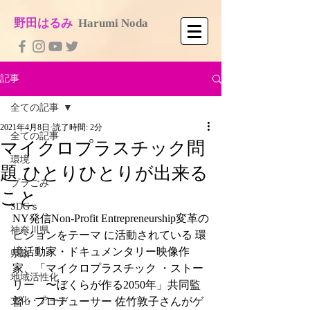
​野田はるみ
​
Harumi No​da
記事
全ての記事
2021年4月8日
読了時間: 2分
全ての記事
マイクロプラスチック問
環境
題 ひとりひとりが出来る
プラごみ
こと
SDGｓ
NY発信Non-Profit Entrepreneurship変革の
神奈川県
ビジョンをテーマ に活動されている 環
境活動家・ドキュメンタリー映像作
県政
家、「マイクロプラスチック ・ストー
地域活性化
リー　〜ぼくらが作る2050年」共同監
文化・アート
督・プロデューサー 佐竹敦子さんがゲ