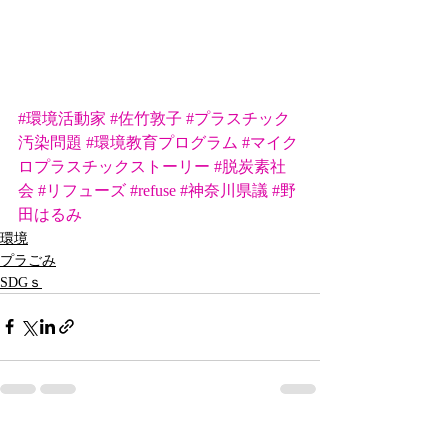
#環境活動家
#佐竹敦子
#プラスチック
汚染問題
#環境教育プログラム
#マイク
ロプラスチックストーリー
#脱炭素社
会
#リフューズ
#refuse
#神奈川県議
#野
田はるみ
環境
プラごみ
SDGｓ
最新記事
すべて表示