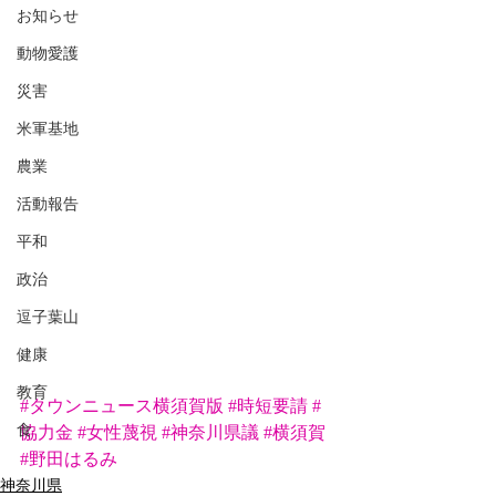
お知らせ
動物愛護
災害
米軍基地
農業
活動報告
平和
政治
逗子葉山
健康
教育
#タウンニュース横須賀版
#時短要請
#
食
協力金
#女性蔑視
#神奈川県議
#横須賀
#野田はるみ
神奈川県