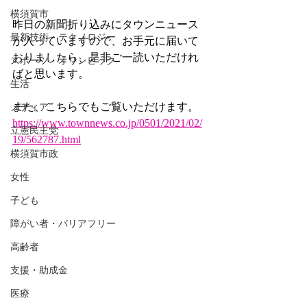
横須賀市
昨日の新聞折り込みにタウンニュース
最新技術・テクノロジー
が入っていますので、お手元に届いて
おりましたら、是非ご一読いただけれ
スポーツ・オリンピック
ばと思います。
生活
また、こちらでもご覧いただけます。
メディア
https://www.townnews.co.jp/0501/2021/02/
立憲民主党
19/562787.html
横須賀市政
女性
子ども
障がい者・バリアフリー
高齢者
支援・助成金
医療