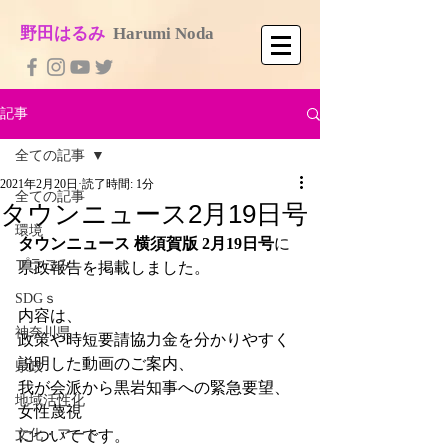
​野田はるみ
​
Harumi No​da
記事
全ての記事
2021年2月20日
読了時間: 1分
全ての記事
タウンニュース2月19日号
環境
タウンニュース 横須賀版 2月19日号
に
プラごみ
県政報告を掲載しました。
SDGｓ
内容は、
神奈川県
政策や時短要請協力金を分かりやすく
説明した動画のご案内、
県政
我が会派から黒岩知事への緊急要望、
地域活性化
女性蔑視
文化・アート
についてです。