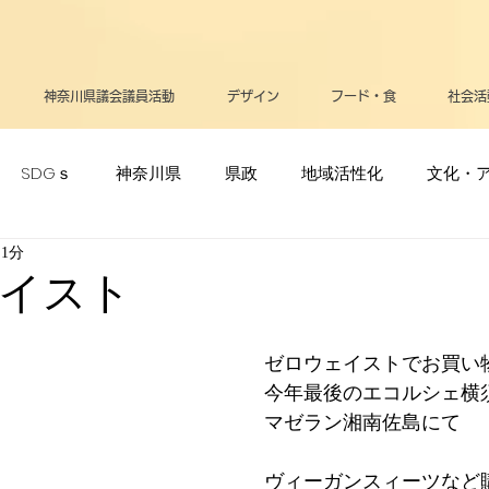
神奈川県議会議員活動
デザイン
フード・食
社会活
SDGｓ
神奈川県
県政
地域活性化
文化・
 1分
ポーツ・オリンピック
生活
メディア
立憲民主党
イスト
リー
高齢者
支援・助成金
医療
お知らせ
ゼロウェイストでお買い
今年最後のエコルシェ横
マゼラン湘南佐島にて
告
平和
政治
逗子葉山
健康
ヴィーガンスィーツなど