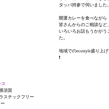
タッパ持参で伺いました
開運カレーを食べながら
皆さんからのご相談など
いろいろお話もうかがう
た。
地域でのecostyle盛り
❗
ンス
#横須賀
プラスチックフリー
レー