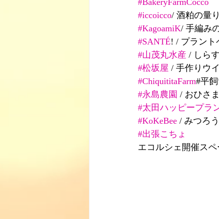
#BakeryFarmCocco
#iccoicco
/ 酒粕の量
#KagoamiK
/ 手編み
#SANTÉ
! / プラ
#山茂丸水産
 / しら
#松坂屋
 / 手作りウ
#ChiquititaFarm
#平
#永島農園
 / おひ
#太田ハッピープラ
#KoKeBee
 / みつ
#出張こちょ
エコルシェ開催スペ