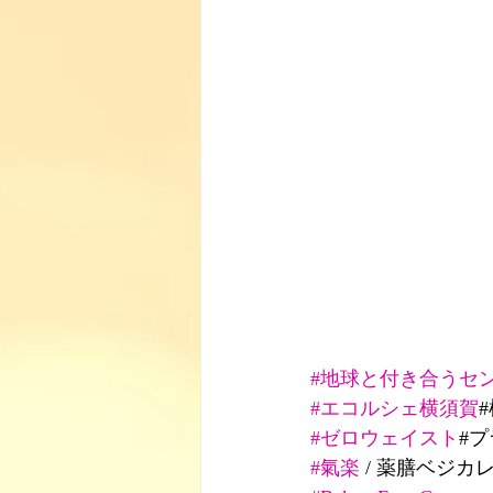
#地球と付き合うセ
#エコルシェ横須賀
#ゼロウェイスト
#
#氣楽
 / 薬膳ベジカ