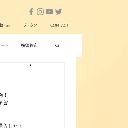
動・旅
ブータン
CONTACT
アート
横須賀市
横須賀市政
女性
動物愛護
災害
物！
須賀
購入したく