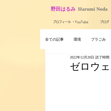
​野田はるみ
​
Harumi No​da
プロフィール ・YouTube
ブログ
全ての記事
環境
プラごみ
2022年12月20日
読了時間:
最新技術・テクノロジー
ス
ゼロウェ
子ども
障がい者・バリアフ
米軍基地
農業
活動報