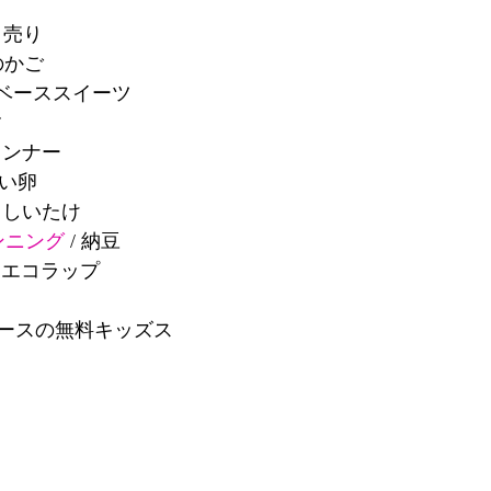
り売り
のかご
ントベーススイーツ
す
インナー
飼い卵
さましいたけ
ンニング
 / 納豆
ろうエコラップ
ースの無料キッズス