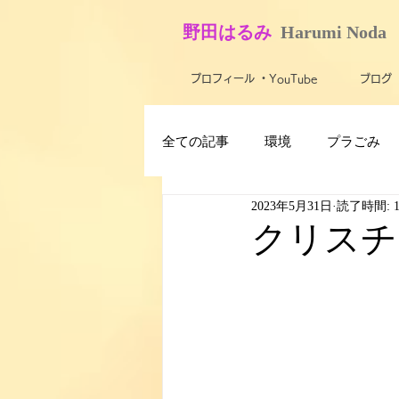
​野田はるみ
​
Harumi No​da
プロフィール ・YouTube
ブログ
全ての記事
環境
プラごみ
2023年5月31日
読了時間: 
最新技術・テクノロジー
ス
クリスチ
子ども
障がい者・バリアフ
米軍基地
農業
活動報