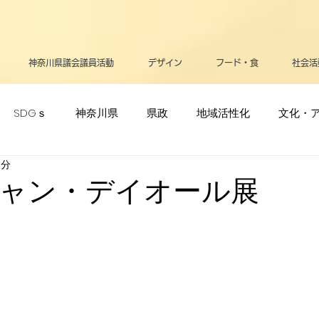
神奈川県議会議員活動
デザイン
フード・食
社会活
SDGｓ
神奈川県
県政
地域活性化
文化・
1分
ポーツ・オリンピック
生活
メディア
立憲民主党
ャン・デイオール展
リー
高齢者
支援・助成金
医療
お知らせ
告
平和
政治
逗子葉山
健康