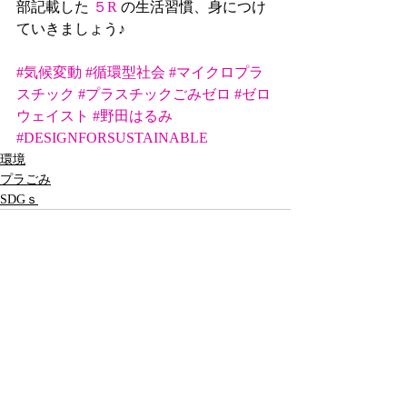
部記載した 
５R
 の生活習慣、身につけ
ていきましょう♪
#気候変動
#循環型社会
#マイクロプラ
スチック
#プラスチックごみゼロ
#ゼロ
ウェイスト
#野田はるみ
#DESIGNFORSUSTAINABLE
環境
プラごみ
SDGｓ
最新記事
すべて表示