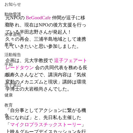
お知らせ
動物愛護
元NPOの 
BeGoodCafe
 仲間が逗子に移
災害
住され、現在はNPOの後方支援を行っ
ている半田志野さんが発起人！
米軍基地
久々の再会、三浦半島地域として連携
農業
していきたいと思い参加しました。
活動報告
企画は、元大学教授で 
逗子フェアート
平和
レードタウン
 会の共同代表を務める長
坂寿久さんなどで、講演内容は「気候
政治
変動のメカニズムと現状」講師は環境
逗子葉山
学博士の大岩根尚さんでした。　　　
健康
教育
「自分事としてアクションに繋がる機
食
会になれば」と、先日私も主催した
「
マイクロプラスチックストーリー
」
上映＆グループデイスカッションを行