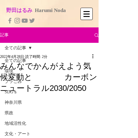
​野田はるみ
​
Harumi No​da
記事
全ての記事
2022年4月28日
読了時間: 2分
全ての記事
みんなでかんがえよう気
環境
候変動と カーボン
プラごみ
ニュートラル2030/2050
SDGｓ
神奈川県
県政
地域活性化
文化・アート