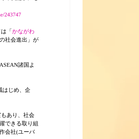
cle/243747
ては「
かながわ
の社会進出」が
SEAN諸国よ
域はじめ、企
実もあり、社会
躍できる取り組
作会社(ユーバ