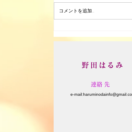
コメントを追加…
ソーラーシェアリング
野田はるみ
​連絡先
e-m
ail:
haruminodainfo@gmail.c