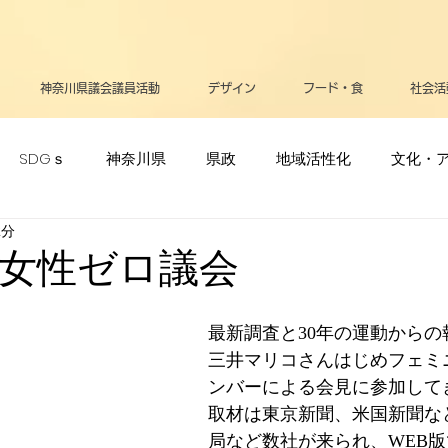
神奈川県議会議員活動
デザイン
フード・食
社会活
SDGｓ
神奈川県
県政
地域活性化
文化・
2分
ポーツ・オリンピック
生活
メディア
立憲民主党
女性ゼロ議会
リー
高齢者
支援・助成金
医療
お知らせ
最新調査と30年の運動からの
三井マリコさんはじめフェミ
ンバーによる会見に参加して
告
平和
政治
逗子葉山
健康
取材は東京新聞、米国新聞な
局など数社が来られ、WEB