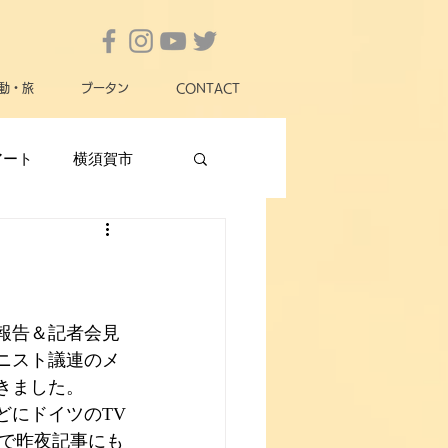
動・旅
ブータン
CONTACT
アート
横須賀市
横須賀市政
女性
動物愛護
災害
報告＆記者会見
ニスト議連のメ
きました。
どにドイツのTV
版で昨夜記事にも