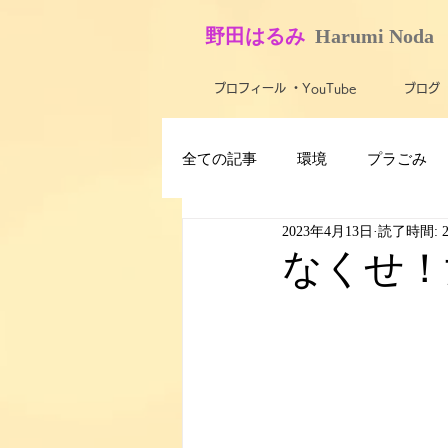
​野田はるみ
​
Harumi No​da
プロフィール ・YouTube
ブログ
全ての記事
環境
プラごみ
2023年4月13日
読了時間: 
最新技術・テクノロジー
ス
なくせ！
子ども
障がい者・バリアフ
米軍基地
農業
活動報