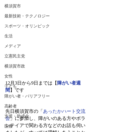
横須賀市
最新技術・テクノロジー
スポーツ・オリンピック
生活
メディア
立憲民主党
横須賀市政
女性
12月3日から9日までは【
障がい者週
子ども
間
】です
障がい者・バリアフリー
高齢者
先日横須賀市の「
あったかハート交流
支援・助成金
会
」に参加し、障がいのある方やボラ
ンテイアで関わる方などのお話も伺い
医療