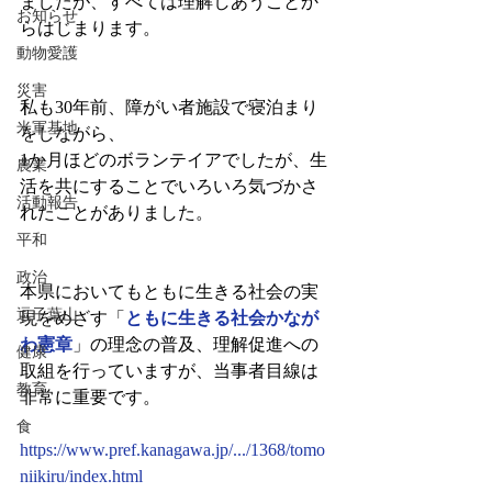
ましたが、すべては理解しあうことか
お知らせ
らはじまります。
動物愛護
災害
私も30年前、障がい者施設で寝泊まり
米軍基地
をしながら、
1か月ほどのボランテイアでしたが、生
農業
活を共にすることでいろいろ気づかさ
活動報告
れたことがありました。
平和
政治
本県においてもともに生きる社会の実
逗子葉山
現をめざす「
ともに生きる社会かなが
わ憲章
」の理念の普及、理解促進への
健康
取組を行っていますが、当事者目線は
教育
非常に重要です。
食
https://www.pref.kanagawa.jp/.../1368/tomo
niikiru/index.html