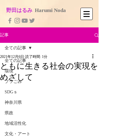
​野田はるみ
​
Harumi No​da
記事
全ての記事
2021年12月6日
読了時間: 1分
全ての記事
ともに生きる社会の実現を
環境
めざして
プラごみ
SDGｓ
神奈川県
県政
地域活性化
文化・アート