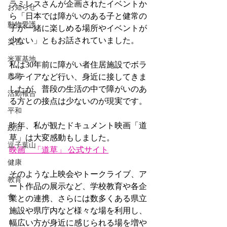
ラミレスさんが企画されたイベントか
お知らせ
ら「日本では障がいのある子と健常の
動物愛護
子が一緒に楽しめる場所やイベントが
少ない」ともお話されていました。
災害
米軍基地
私は30年前に障がい者住居施設でボラ
農業
ンテイアなど行い、身近に接してきま
したが、普段の生活の中で障がいのあ
活動報告
る方との接点は少ないのが現実です。
平和
昨年、私が観たドキュメント映画「道
政治
草」は大変感動もしました。
逗子葉山
映画　「道草」 公式サイト
健康
そのような上映会やトークライブ、ア
教育
ート作品の展示など、学校教育や各企
食
業との連携、さらには数多くある県立
施設や県庁内など様々な場を利用し、
幅広い方が身近に感じられる場を増や