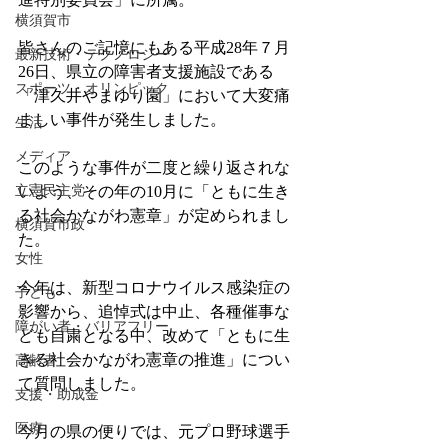
横須賀市
皆さんのご記憶にもある平成28年７月
最新技術・テクノロジー
26日、県立の障害者支援施設である
スポーツ・オリンピック
「津久井やまゆり園」において大変痛
ましい事件が発生しました。
生活
メディア
このような事件が二度と繰り返されな
立憲民主党
いよう、その年の10月に「ともに生き
る社会かながわ憲章」が定められまし
横須賀市政
た。
女性
今年は、新型コロナウイルス感染症の
子ども
影響から、追悼式は中止、各種催事な
障がい者・バリアフリー
ども自粛となる中、改めて「ともに生
きる社会かながわ憲章の推進」につい
高齢者
て質問しました。
支援・助成金
医療
今月の県の便りでは、元プロ野球選手