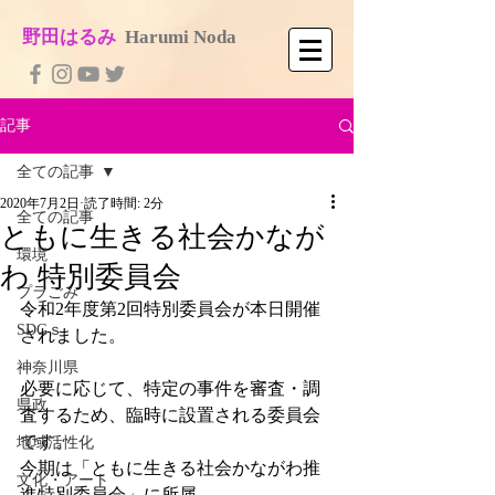
​野田はるみ
​
Harumi No​da
記事
全ての記事
2020年7月2日
読了時間: 2分
全ての記事
ともに生きる社会かなが
環境
わ 特別委員会
プラごみ
令和2年度第2回特別委員会が本日開催
SDGｓ
されました。
神奈川県
必要に応じて、特定の事件を審査・調
県政
査するため、臨時に設置される委員会
です。
地域活性化
今期は「ともに生きる社会かながわ推
文化・アート
進特別委員会」に所属。