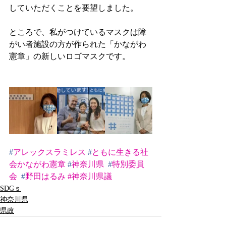
していただくことを要望しました。
ところで、私がつけているマスクは障
がい者施設の方が作られた「かながわ
憲章」の新しいロゴマスクです。
#
アレックスラミレス
#
ともに生きる社
会かながわ憲章
#
神奈川県
#
特別委員
会
#
野田はるみ
#神奈川県議
SDGｓ
神奈川県
県政