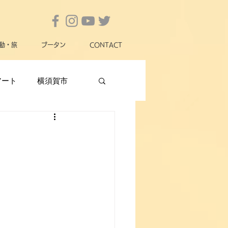
動・旅
ブータン
CONTACT
アート
横須賀市
横須賀市政
女性
動物愛護
災害