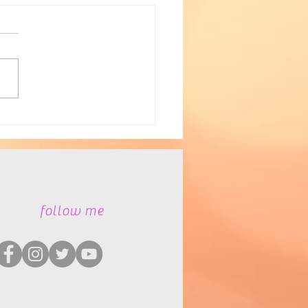
農業の推進
​follow me