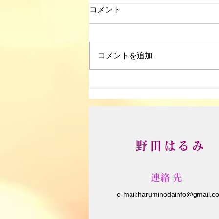
コメント
コメントを追加…
ソーラーシェアリング
野田はるみ
​連絡先
e-m
ail:
haruminodainfo@gmail.c