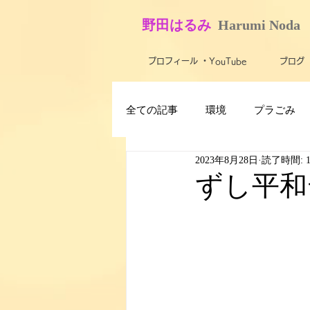
​野田はるみ
​
Harumi No​da
プロフィール ・YouTube
ブログ
全ての記事
環境
プラごみ
2023年8月28日
読了時間: 
最新技術・テクノロジー
ス
ずし平和
子ども
障がい者・バリアフ
米軍基地
農業
活動報