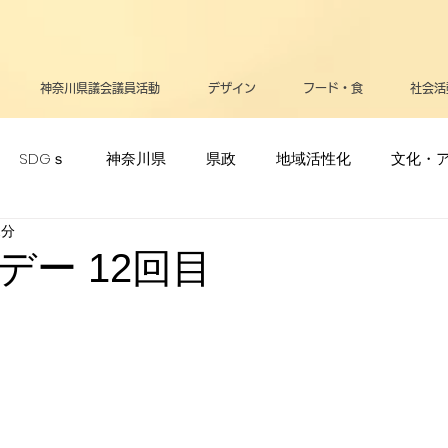
神奈川県議会議員活動
デザイン
フード・食
社会活
SDGｓ
神奈川県
県政
地域活性化
文化・
1分
ポーツ・オリンピック
生活
メディア
立憲民主党
デー 12回目
リー
高齢者
支援・助成金
医療
お知らせ
告
平和
政治
逗子葉山
健康