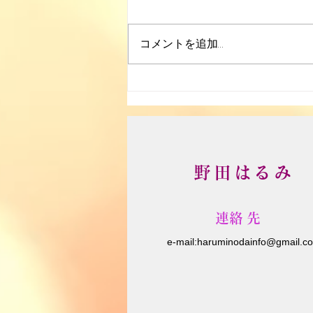
大楠野草部
コメントを追加…
野田はるみ
​連絡先
e-m
ail:
haruminodainfo@gmail.c