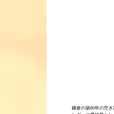
鎌倉の築80年の空