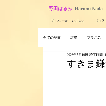
​野田はるみ
​
Harumi No​da
プロフィール ・YouTube
ブログ
全ての記事
環境
プラごみ
2023年5月19日
読了時間: 
最新技術・テクノロジー
ス
すきま鎌
子ども
障がい者・バリアフ
米軍基地
農業
活動報