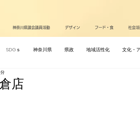
神奈川県議会議員活動
デザイン
フード・食
社会活
SDGｓ
神奈川県
県政
地域活性化
文化・
1分
ポーツ・オリンピック
生活
メディア
立憲民主党
倉店
リー
高齢者
支援・助成金
医療
お知らせ
告
平和
政治
逗子葉山
健康