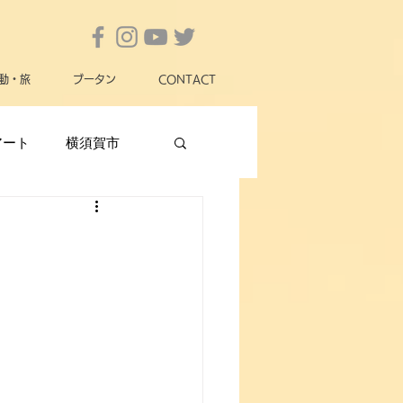
動・旅
ブータン
CONTACT
アート
横須賀市
横須賀市政
女性
動物愛護
災害