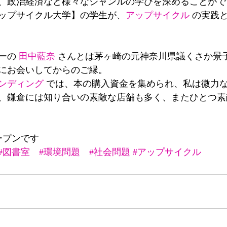
、政治経済など様々なジャンルの学びを深めることがで
ップサイクル大学】の学生が、
アップサイクル
 の実践
ーの 
田中藍奈
 さんとは茅ヶ崎の元神奈川県議くさか景
にお会いしてからのご縁。
ンディング
 では、本の購入資金を集められ、私は微力
、鎌倉には知り合いの素敵な店舗も多く、またひとつ素
ープンです
#図書室
#環境問題
#社会問題
#アップサイクル