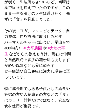
が弱く、生理痛もきついなど、当時は
薬で症状を抑えていたのですが、この
まま一生薬漬けの人生は避けたく、先
ずは「食」を見直しました。
その後、ヨガ、マクロビオテック、自
力整体、自然療法に取り組み30年
パーマカルチャーに出会い、尾山台で
400年続く 
＃大平農園
 や 
#大地の再
生
 などからの教えもうけ、現在は仲間
と自然農時々多少の花粉症もあります
が軽い風邪なども薬に頼らず
食事療法や自己免疫に注力し現在に至
っています。
特に成長期でもある子供たちの給食や
妊婦の方や入院患者の方などの「食」
はカロリー計算だけではなく、安全な
食材使用が重要です。