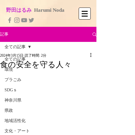
​野田はるみ
​
Harumi No​da
記事
全ての記事
2024年3月15日
読了時間: 2分
全ての記事
食の安全を守る人々
環境
プラごみ
SDGｓ
神奈川県
県政
地域活性化
文化・アート