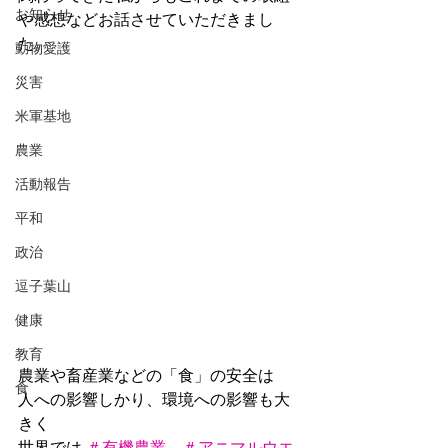
お知らせ
や感想などお話させていただきまし
た。
動物愛護
災害
米軍基地
農業
活動報告
平和
政治
逗子葉山
健康
教育
農業や畜産業などの「食」の安全は
食
人への影響しかり、環境への影響も大
きく
世界では 
＃有機農業
、
＃アニマルウエ