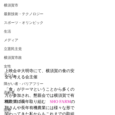
横須賀市
最新技術・テクノロジー
スポーツ・オリンピック
生活
メディア
立憲民主党
横須賀市政
女性
上映会＠大明寺にて、横須賀の食の安
子ども
全を考える会主催
障がい者・バリアフリー
「食」がテーマということから多くの
高齢者
方が参加され、懇親会では横須賀で有
機農業に長年取り組む　
SHO FARM
の
支援・助成金
翔さんや長年有機農業には様々な形で
医療
関わってきた私からもこれまでの取組