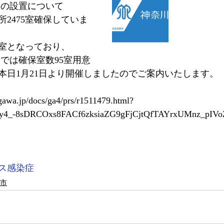
 の設置について
所2475室確保していま
2室となっており、
では確保室数95室用意
本日1月21日より開催しましたのでご案内いたします。
gawa.jp/docs/ga4/prs/r1511479.html?
y4_-8sDRCOxs8FACf6zksiaZG9gFjCjtQfTAYrxUMnz_pIV
ス感染症
市