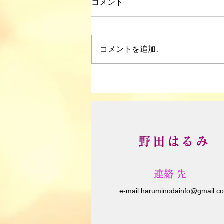
コメント
大楠野草部
コメントを追加…
野田はるみ
​連絡先
e-m
ail:
haruminodainfo@gmail.c