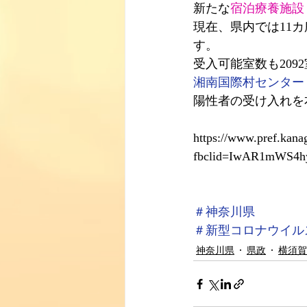
新たな
宿泊療養施設
現在、県内では11カ
す。
受入可能室数も209
湘南国際村センター
陽性者の受け入れを
https://www.pref.kana
fbclid=IwAR1mWS4h
＃神奈川県
＃新型コロナウイル
神奈川県
県政
横須賀