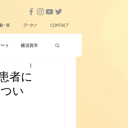
動・旅
ブータン
CONTACT
アート
横須賀市
横須賀市政
女性
患者に
につい
動物愛護
災害