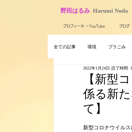
​野田はるみ
​
Harumi No​da
プロフィール ・YouTube
ブログ
全ての記事
環境
プラごみ
2022年1月24日
読了時間: 
最新技術・テクノロジー
ス
【新型コ
係る新た
子ども
障がい者・バリアフ
て】
米軍基地
農業
活動報
新型コロナウイルス