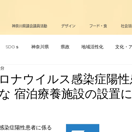
神奈川県議会議員活動
デザイン
フード・食
社会活
SDGｓ
神奈川県
県政
地域活性化
文化・
1分
ポーツ・オリンピック
生活
メディア
立憲民主党
ロナウイルス感染症陽性
な 宿泊療養施設の設置
リー
高齢者
支援・助成金
医療
お知らせ
告
平和
政治
逗子葉山
健康
感染症陽性患者に係る