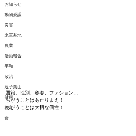
お知らせ
動物愛護
災害
米軍基地
農業
活動報告
平和
政治
逗子葉山
国籍、性別、容姿、ファション…
健康
ちがうことはあたりまえ！
ちがうことは大切な個性！
教育
食