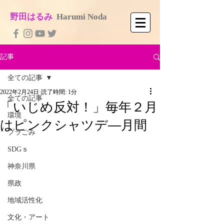
​野田はるみ
​
Harumi No​da
記事
全ての記事
2022年2月24日
読了時間: 1分
全ての記事
「いじめ反対！」毎年２月
環境
はピンクシャツデ―月間
プラごみ
SDGｓ
神奈川県
県政
地域活性化
文化・アート