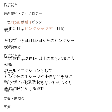
横須賀市
最新技術・テクノロジー
スポーツ・オリンピック
「
いじめ反対
！
」
毎年２月は
ピンクシャツデ―
月間
生活
メディア
そして、今日2月23日がそのピンクシャ
ツデー
立憲民主党
横須賀市政
この運動は現在180以上の国と地域に広
がる
女性
ワールドアクションとして
子ども
ピンク色のＴシャツや小物などを身に
障がい者・バリアフリー
つけて、いじめの起きない社会づくり
を共に呼びかける運動
高齢者
支援・助成金
医療